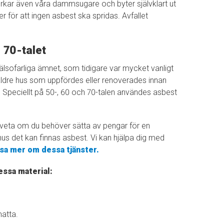
rkar även våra dammsugare och byter självklart ut
ner för att ingen asbest ska spridas. Avfallet
.
 70-talet
hälsofarliga ämnet, som tidigare var mycket vanligt
 i äldre hus som uppfördes eller renoverades innan
 Speciellt på 50-, 60 och 70-talen användes asbest
 veta om du behöver sätta av pengar för en
 hus det kan finnas asbest. Vi kan hjälpa dig med
äsa mer om dessa tjänster.
essa material:
atta.