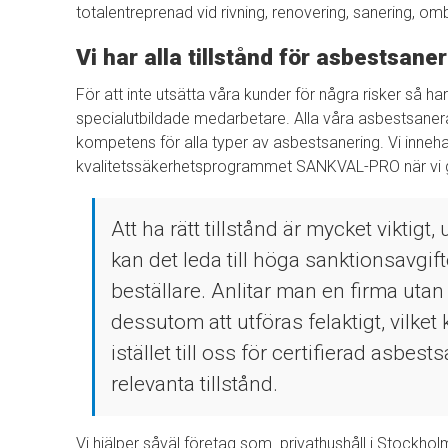
totalentreprenad vid rivning, renovering, sanering, 
Vi har alla tillstånd för asbestsane
För att inte utsätta våra kunder för några risker så h
specialutbildade medarbetare. Alla våra asbestsanera
kompetens för alla typer av asbestsanering. Vi innehar 
kvalitetssäkerhetsprogrammet SANKVAL-PRO när vi 
Att ha rätt tillstånd är mycket viktigt,
kan det leda till höga sanktionsavgif
beställare. Anlitar man en firma utan 
dessutom att utföras felaktigt, vilket
istället till oss för certifierad asbest
relevanta tillstånd.
Vi hjälper såväl företag som privathushåll i Stockh