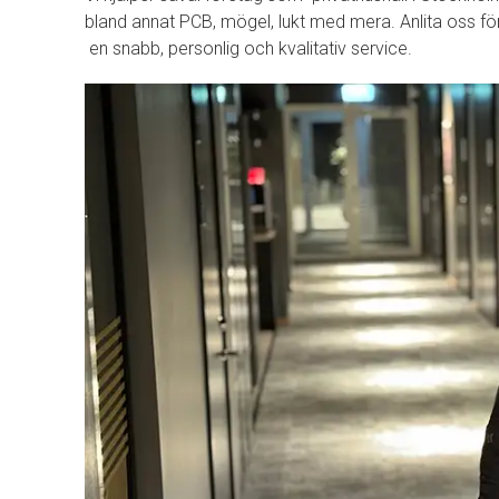
bland annat PCB, mögel, lukt med mera. Anlita oss för
en snabb, personlig och kvalitativ service.