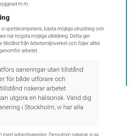
ombyggnad m.m.
ring
ar vi spetskompetens, bästa möjliga utrustning och
re har högsta möjliga utbildning. Detta ger
tillstånd från Arbetsmiljöverket och följer alltid
genomför arbetet.
 utförs saneringar utan tillstånd
ter för både utförare och
tillstånd riskerar arbetet
 kan utgöra en hälsorisk. Vänd dig
sanering i Stockholm, vi har alla
olm med asbestsanering. Dessutom sanerar vi av