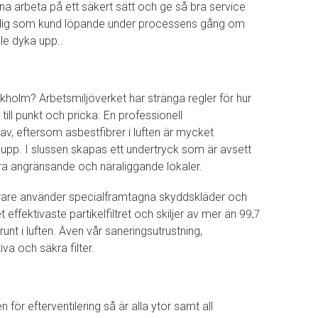
nna arbeta på ett säkert sätt och ge så bra service
med dig som kund löpande under processens gång om
lle dyka upp..
ockholm? Arbetsmiljöverket har stränga regler för hur
 till punkt och pricka. En professionell
av, eftersom asbestfibrer i luften är mycket
r upp. I slussen skapas ett undertryck som är avsett
ndra angränsande och näraliggande lokaler.
are använder specialframtagna skyddskläder och
effektivaste partikelfiltret och skiljer av mer än 99,7
t i luften. Även vår saneringsutrustning,
a och säkra filter.
för efterventilering så är alla ytor samt all