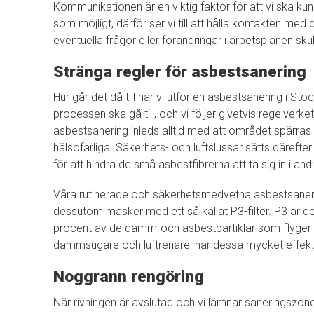
Kommunikationen är en viktig faktor för att vi ska ku
som möjligt, därför ser vi till att hålla kontakten 
eventuella frågor eller förändringar i arbetsplanen sku
Stränga regler för asbestsanering
Hur går det då till när vi utför en asbestsanering i St
processen ska gå till, och vi följer givetvis regelverket
asbestsanering inleds alltid med att området spärras 
hälsofarliga. Säkerhets- och luftslussar sätts därefte
för att hindra de små asbestfibrerna att ta sig in i a
Våra rutinerade och säkerhetsmedvetna asbestsaner
dessutom masker med ett så kallat P3-filter. P3 är det 
procent av de damm-och asbestpartiklar som flyger run
dammsugare och luftrenare, har dessa mycket effektiv
Noggrann rengöring
När rivningen är avslutad och vi lämnar saneringszonen 