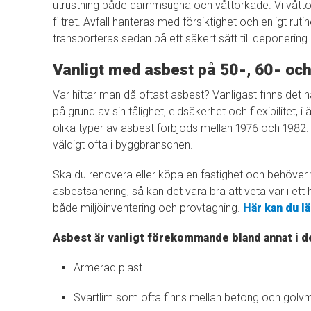
utrustning både dammsugna och våttorkade. Vi våtto
filtret. Avfall hanteras med försiktighet och enligt ruti
transporteras sedan på ett säkert sätt till deponering
Vanligt med asbest på 50-, 60- och
Var hittar man då oftast asbest? Vanligast finns det 
på grund av sin tålighet, eldsäkerhet och flexibilitet,
olika typer av asbest förbjöds mellan 1976 och 1982.
väldigt ofta i byggbranschen.
Ska du renovera eller köpa en fastighet och behöver
asbestsanering, så kan det vara bra att veta var i ett
både miljöinventering och provtagning.
Här kan du l
Asbest är vanligt förekommande bland annat i d
Armerad plast.
Svartlim som ofta finns mellan betong och golvm